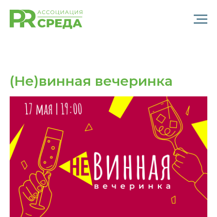
(Не)винная вечеринка