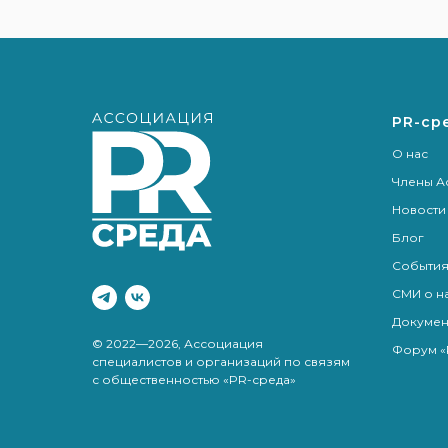
PR-ср
О нас
Члены А
Новости
Блог
Событи
СМИ о н
Докумен
© 2022—2026, Ассоциация
Форум «
специалистов и организаций по связям
с общественностью «PR-среда»