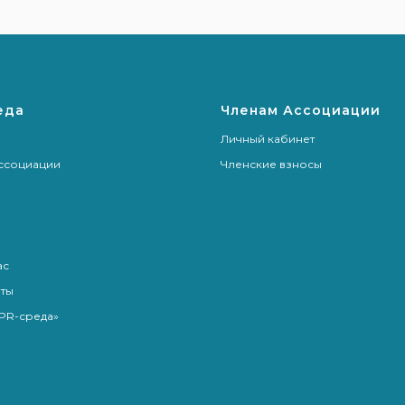
еда
Членам Ассоциации
Личный кабинет
ссоциации
Членские взносы
я
ас
ты
PR-среда»