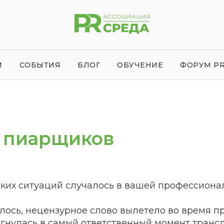
И
СОБЫТИЯ
БЛОГ
ОБУЧЕНИЕ
ФОРУМ PR
 пиарщиков
вких ситуаций случалось в вашей профессиона
лось, нецензурное слово вылетело во время п
егнулась в самый ответственный момент транс