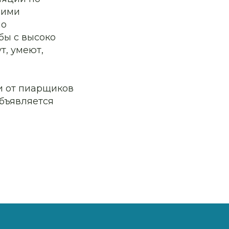
шими
но
бы с высоко
т, умеют,
и от пиарщиков
бъявляется