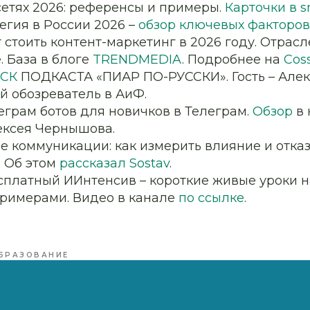
сетях 2026: референсы и примеры.
Карточки в 
егия в России 2026 –
обзор ключевых факторов
 стоить контент-маркетинг в 2026 году. Отрас
 База в блоге
TRENDMEDIA
. Подробнее на
Cos
СК
ПОДКАСТА «ПИАР ПО-РУССКИ». Гость – Алек
й обозреватель в АиФ.
еграм ботов для новичков в Телеграм.
Обзор
в 
ксея Чернышова.
 коммуникации: как измерить влияние и отказ
. Об этом
рассказал Sostav
.
сплатный ИИнтенсив – короткие живые уроки на
примерами. Видео в канале
по ссылке
.
БРАЗОВАНИЕ