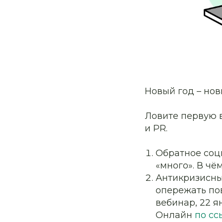
Новый год – нов
Ловите первую 
и PR.
Обратное соци
«много». В чё
Антикризисный
опережать по
вебинар, 22 ян
Онлайн
по сс