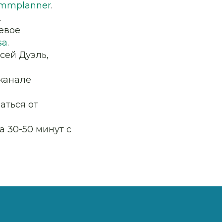
smmplanner
.
.
левое
sa
.
сей Дуэль,
канале
аться от
 30-50 минут с