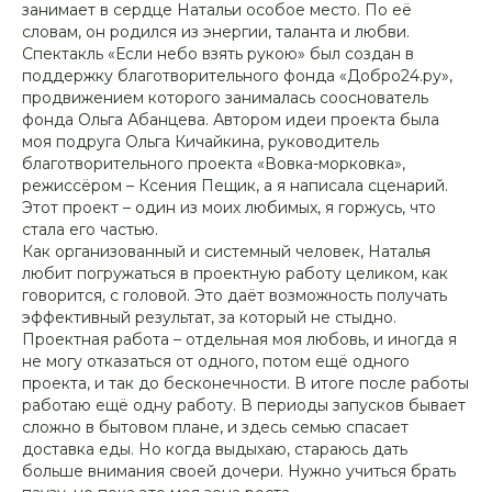
занимает в сердце Натальи особое место. По её
словам, он родился из энергии, таланта и любви.
Спектакль «Если небо взять рукою» был создан в
поддержку благотворительного фонда «Добро24.ру»,
продвижением которого занималась сооснователь
фонда Ольга Абанцева. Автором идеи проекта была
моя подруга Ольга Кичайкина, руководитель
благотворительного проекта «Вовка-морковка»,
режиссёром – Ксения Пещик, а я написала сценарий.
Этот проект – один из моих любимых, я горжусь, что
стала его частью.
Как организованный и системный человек, Наталья
любит погружаться в проектную работу целиком, как
говорится, с головой. Это даёт возможность получать
эффективный результат, за который не стыдно.
Проектная работа – отдельная моя любовь, и иногда я
не могу отказаться от одного, потом ещё одного
проекта, и так до бесконечности. В итоге после работы
работаю ещё одну работу. В периоды запусков бывает
сложно в бытовом плане, и здесь семью спасает
доставка еды. Но когда выдыхаю, стараюсь дать
больше внимания своей дочери. Нужно учиться брать