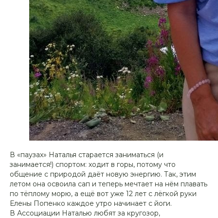
В «паузах» Наталья старается заниматься (и
занимается!) спортом: ходит в горы, потому что
общение с природой даёт новую энергию. Так, этим
летом она освоила сап и теперь мечтает на нём плавать
по тёплому морю, а ещё вот уже 12 лет с лёгкой руки
Елены Попенко каждое утро начинает с йоги.
В Ассоциации Наталью любят за кругозор,